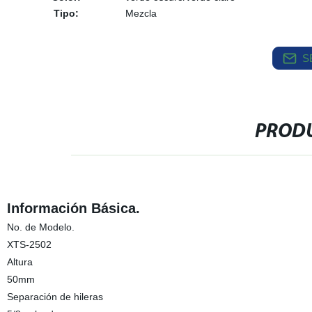
Tipo:
Mezcla
S
PRODU
Información Básica.
No. de Modelo.
XTS-2502
Altura
50mm
Separación de hileras