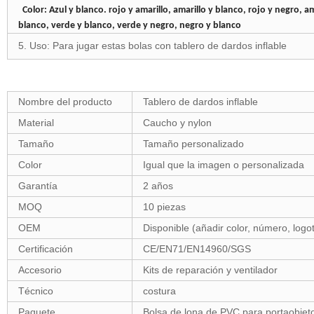
Color: Azul y blanco. rojo y amarillo, amarillo y blanco, rojo y negro, am
blanco, verde y blanco, verde y negro, negro y blanco
5. Uso: Para jugar estas bolas con tablero de dardos inflable
Nombre del producto
Tablero de dardos inflable
Material
Caucho y nylon
Tamaño
Tamaño personalizado
Color
Igual que la imagen o personalizada
Garantía
2 años
MOQ
10 piezas
OEM
Disponible (añadir color, número, logot
Certificación
CE/EN71/EN14960/SGS
Accesorio
Kits de reparación y ventilador
Técnico
costura
Paquete
Bolsa de lona de PVC para portaobje