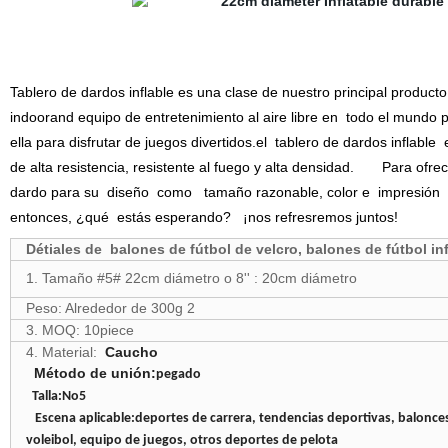
Tablero de dardos inflable es una clase de nuestro principal product
indoorand equipo de entretenimiento al aire libre en
todo el mundo pa
ella para disfrutar de juegos divertidos.el
tablero de dardos inflable
e
de alta resistencia, resistente al fuego y alta densidad.
Para ofre
dardo para su
diseño
como
tamaño razonable, color e
impresión
entonces, ¿qué
estás esperando?
¡nos refresremos juntos!
Détiales de balones de fútbol de velcro, balones de fútbol in
1. Tamaño #5# 22cm diámetro o 8'' : 20cm diámetro
Peso: Alrededor de 300g 2
3. MOQ: 10piece
4. Material:
Caucho
Método de unión:
pegado
Talla:No5
Escena aplicable:deportes de carrera, tendencias deportivas, balonce
voleibol, equipo de juegos, otros deportes de pelota