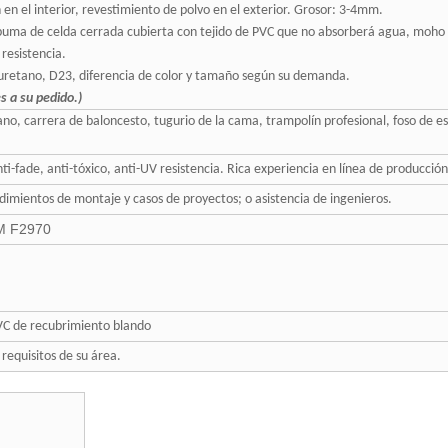
en el interior, revestimiento de polvo en el exterior. Grosor: 3-4mm.
spuma de celda cerrada cubierta con tejido de PVC que no absorberá agua, moh
 resistencia.
uretano, D23, diferencia de color y tamaño según su demanda.
s a su pedido.)
ano, carrera de baloncesto, tugurio de la cama, trampolín profesional, foso de es
ti-fade, anti-tóxico, anti-UV resistencia. Rica experiencia en línea de producció
dimientos de montaje y casos de proyectos; o asistencia de ingenieros.
M F2970
VC de recubrimiento blando
 requisitos de su área.