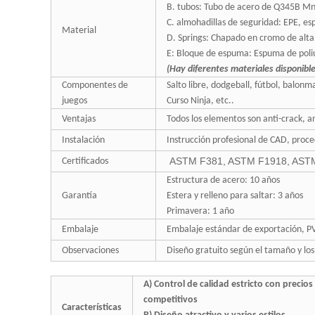
B. tubos: Tubo de acero de Q345B Mn 
C. almohadillas de seguridad: EPE, e
Material
D. Springs: Chapado en cromo de alta
E: Bloque de espuma: Espuma de poli
(Hay diferentes materiales disponible
Componentes de
Salto libre, dodgeball, fútbol, balonm
juegos
Curso Ninja, etc..
Ventajas
Todos los elementos son anti-crack, an
Instalación
Instrucción profesional de CAD, proce
ASTM F381, ASTM F1918, AST
Certificados
Estructura de acero: 10 años
Garantía
Estera y relleno para saltar: 3 años
Primavera: 1 año
Embalaje
Embalaje estándar de exportación, P
Observaciones
Diseño gratuito según el tamaño y los
A) Control de calidad estricto con precios
competitivos
Características