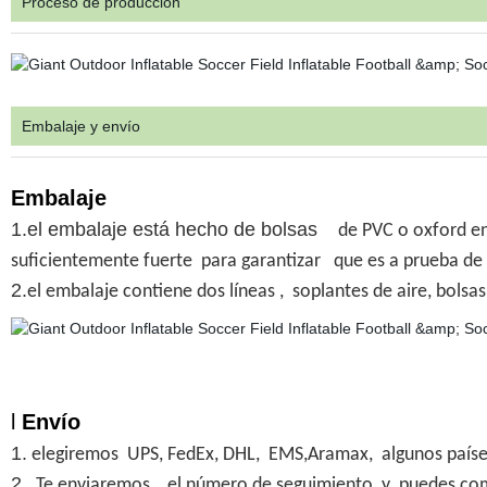
Proceso de producción
Embalaje y envío
Embalaje
1.el embalaje está hecho de bolsas
de PVC o oxford e
suficientemente fuerte para garantizar que es a prueba d
2.
el embalaje contiene dos líneas , soplantes de aire, bolsas
l
Envío
1.
elegiremos UPS, FedEx, DHL,
EMS,Aramax
,
algunos país
2.
Te enviaremos
el número de seguimiento
, y
puedes com