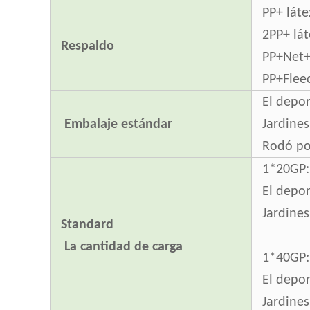
PP+ láte
2PP+ lá
Respaldo
PP+Net+
PP+Flee
El depor
Embalaje estándar
Jardine
Rodó por
1*20GP:
El depor
Jardines
Standard
La cantidad de carga
1*40GP
El depor
Jardines