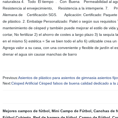
naturaleza 4. Todo El tiempo . Con Buena Permeabilidad al a
Resistencia al envejecimiento, Resistencia a la intemperie. 7. P
Alemana de Certificación SGS. Aplicación: Certificado: Paquete dis
de plástico. 2. Embalaje Personalizado: Palet o según sus requisitos 
mantenimiento de césped y también puede mejorar el estilo de vida 
cortar, No fertilizar 2) el ahorro de costes a largo plazo 3) la sequí
en el mismo 5) estética = Se ve bien todo el año 6) utilizable crea un 
Agrega valor a su casa, con una conveniente y flexible de jardín el
drenar el agua sin causar manchas de barro
Previous:
Asientos de plástico para asientos de gimnasia asientos fij
Next:
Césped Artificial Césped falsos de buena calidad dedicado a la 
Mejores campos de fútbol
,
Mini Campo de Fútbol
,
Canchas de f
Fútbol Cubierto
,
Red de barrera de fútbol
,
Campo de Fútbol
,
Cam