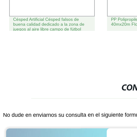
PP Polipropileno Floorball Rinks
Uninfilled Fo
40mx20m Floorball Rink Barrier
fútbol no-Infil
CON
No dude en enviarnos su consulta en el siguiente form