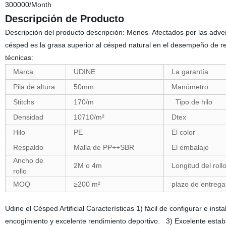
300000/Month
Descripción de Producto
Descripción del producto descripción: Menos Afectados por las advers
césped es la grasa superior al césped natural en el desempeño de ren
técnicas:
Marca
UDINE
La garantía
Pila de altura
50mm
Manómetro
Stitchs
170/m
Tipo de hilo
Densidad
10710/m²
Dtex
Hilo
PE
El color
Respaldo
Malla de PP++SBR
El embalaje
Ancho de
2M o 4m
Longitud del roll
rollo
MOQ
≥200 m²
plazo de entrega
Udine el Césped Artificial Características 1) fácil de configurar e insta
encogimiento y excelente rendimiento deportivo. 3) Excelente estabi