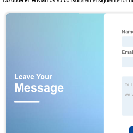
No dude en enviarnos su consulta en el siguiente form