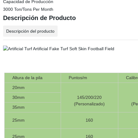
Capacidad de Producción
3000 Ton/Tons Per Month
Descripción de Producto
Descripción del producto
Altura de la pila
Puntos/m
Calibr
20mm
30mm
145/200/220
(Personalizado)
(Pe
35mm
25mm
160
25mm
160