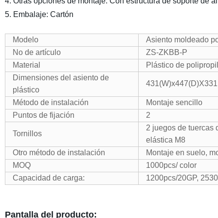
4. Otras opciones de montaje: Con estructura de soporte de al
5. Embalaje: Cartón
Modelo
Asiento moldeado po
No de artículo
ZS-ZKBB-P
Material
Plástico de poliprop
Dimensiones del asiento de
431(W)x447(D)X33
plástico
Método de instalación
Montaje sencillo
Puntos de fijación
2
2 juegos de tuercas
Tornillos
elástica M8
Otro método de instalación
Montaje en suelo, mo
MOQ
1000pcs/ color
Capacidad de carga:
1200pcs/20GP, 253
Pantalla del producto: