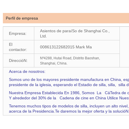
Perfil de empresa
Asientos de paraíSo de Shanghai Co.,
Empresa:
Ltd.
El
008613122682015 Mark Ma
contactor:
Nº4288, Hutai Road, Distrito Baoshan,
DireccióN:
Shanghai, China.
Acerca de nosotros:
Somos uno de los mayores presidente manufactura en China, especial
presidente de la iglesia,
esperando el
Estadio de silla, silla,
silla d
Nuestra Empresa Establecida En 1986, Somos La CáTedra de ci
Y alrededor del 30% de la Cadena de cine en China Utilice Nues
Tenemos muchos tipos de modelos de silla, incluyen un alto nivel,
acerca de la Presidencia.Te daremos la mejor oferta y la solucióN