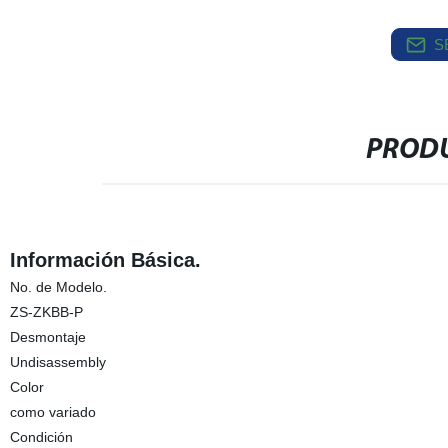
S
PRODU
Información Básica.
No. de Modelo.
ZS-ZKBB-P
Desmontaje
Undisassembly
Color
como variado
Condición