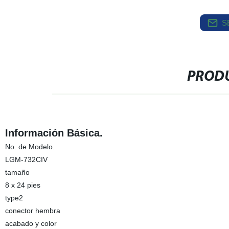
S
PRODU
Información Básica.
No. de Modelo.
LGM-732CIV
tamaño
8 x 24 pies
type2
conector hembra
acabado y color