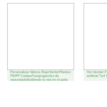
Personalizar fábrica Rojo/Verde/Plástico
Hot Vender Fú
PE/PP Caídas/Cargo/gancho de
artificial Turf
seguridad/dividiendo la red en el patio
de recreo para el Béisbol/voleibol y
tenis/Fútbol/Hockey/Badminton