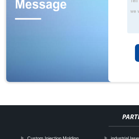
PART
Custom Injection Molding
industrial las