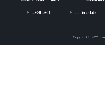
tp304l tp304
drop in isolator
Copyright © 2021 Jia