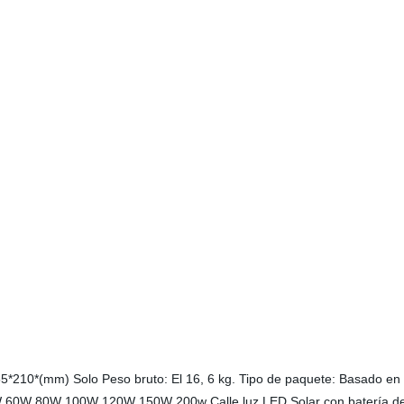
5*210*(mm) Solo Peso bruto: El 16, 6 kg. Tipo de paquete: Basado en 
W 60W 80W 100W 120W 150W 200w Calle luz LED Solar con batería de co