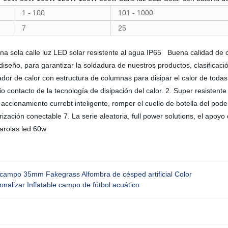
1 - 100
101 - 1000
7
25
na sola calle luz LED solar resistente al agua IP65 Buena calidad de con
seño, para garantizar la soldadura de nuestros productos, clasificaci
iador de calor con estructura de columnas para disipar el calor de toda
o contacto de la tecnología de disipación del calor. 2. Super resistente
 accionamiento currebt inteligente, romper el cuello de botella del pod
zación conectable 7. La serie aleatoria, full power solutions, el apoy
farolas led 60w
l campo 35mm Fakegrass Alfombra de césped artificial Color
onalizar Inflatable campo de fútbol acuático