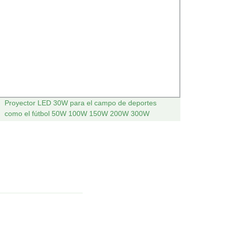
Proyector LED 30W para el campo de deportes
Fútbol
como el fútbol 50W 100W 150W 200W 300W
Entren
Reflector LED estadio al aire libre
Objeti