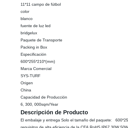
11*11 campo de fútbol
color
blanco
fuente de luz led
bridgelux
Paquete de Transporte
Packing in Box
Especificación
600*255*210*(mm)
Marca Comercial
SYS-TURF
Origen
China
Capacidad de Producción
6, 300, 000sqm/Year
Descripción de Producto
El embalaje y entrega Solo el tamaño del paquete: 600*25
requisitos de alta eficiencia de la CE& RoHS IP67 30W 50