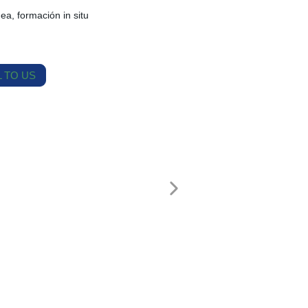
nea, formación in situ
 TO US