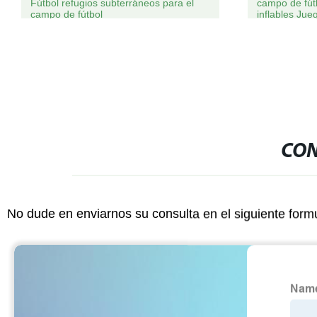
útbol refugios subterráneos para el
campo de fútbol el es
ampo de fútbol
inflables Juego (AQ1
CON
No dude en enviarnos su consulta en el siguiente form