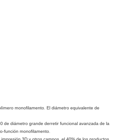
olímero monofilamento. El diámetro equivalente de
 de diámetro grande derretir funcional avanzada de la
lto-función monofilamento.
 la impresión 3D y otros campos, el 40% de los productos