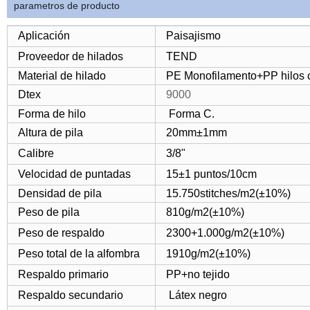
parametros de producto
Aplicación
Paisajismo
Proveedor de hilados
TEND
Material de hilado
PE Monofilamento+PP hilos c
Dtex
9000
Forma de hilo
Forma C.
Altura de pila
20mm±1mm
Calibre
3/8"
Velocidad de puntadas
15±1 puntos/10cm
Densidad de pila
15.750stitches/m2(±10%)
Peso de pila
810g/m2(±10%)
Peso de respaldo
2300+1.000g/m2(±10%)
Peso total de la alfombra
1910g/m2(±10%)
Respaldo primario
PP+no tejido
Respaldo secundario
Látex negro