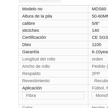
Modelo no
MDS60
Altura de la pila
50-60M
calibre
5/8''
stictches
140
Certificación
CE SGS
Dtex
1100
Garantía
6-10yea
Longitud del rollo
orden
Ancho de rollo
Pedido 
Respaldo
2PP
Revestimiento
Recubr
Aplicación
Fútbol, f
Fibra
Monof
Color
bicolor,