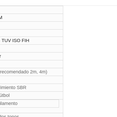
M
 TUV ISO FIH
r
(recomendado 2m, 4m)
imiento SBR
útbol
ilamento
 dos tonos