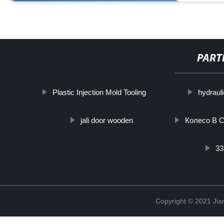
PART
Plastic Injection Mold Tooling
hydraul
jali door wooden
Колесо В С
33
Copyright © 2021 Jia