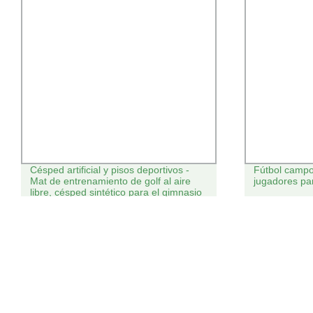
Césped artificial y pisos deportivos -
Fútbol campo d
Mat de entrenamiento de golf al aire
jugadores pa
libre, césped sintético para el gimnasio
de fútbol de béisbol, Astro Turf, césped
artificial, trineo Track Turf