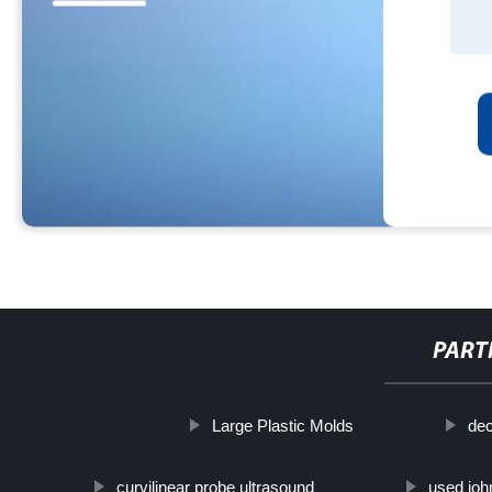
PART
Large Plastic Molds
dec
curvilinear probe ultrasound
used joh