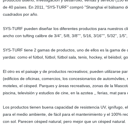
productos diseño, investigación y desarrollo, ventas y servicio (15
de 40 países. En 2011, "SYS-TURF" compró "Shanghai el bálsamo de A
cuadrados por año.
SYS-TURF pueden diseñar los diferentes productos para nuestros cli
ancho con tufting calibre de 3/4'', 5/8, 3/8'''', 5/16, 3/16'''', 5/32'', 1/5"
SYS-TURF tiene 2 gamas de productos, uno de ellos es la gama de dep
yardas: como el fútbol, fútbol, fútbol sala, tenis, hockey, el béisbol, go
El otro es el paisaje y de productos recreativos; pueden utilizarse p
(edificios de oficinas, comercios, los concesionarios de automóviles, r
moteles, el césped. Parques y áreas recreativas, zonas de la Mascota
piscina, televisión y estudios de cine, en la azotea ,, ferias, mat pa
Los productos tienen buena capacidad de resistencia UV, ignífugo, e
para el medio ambiente, de fácil para el mantenimiento y el 100% rec
con sol. Parecen césped natural, pero mejor que un césped natural