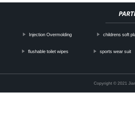
PART
Injection Overmolding
childrens soft p
flushable toilet wipes
sports wear suit
Copyright © 2021 Jia