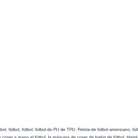
bol, fútbol, fútbol, fútbol de PU de TPU. Pelota de fútbol americano, fú
e coser a mano el fútbol, la máquina de coser de balón de fútbol, Hand