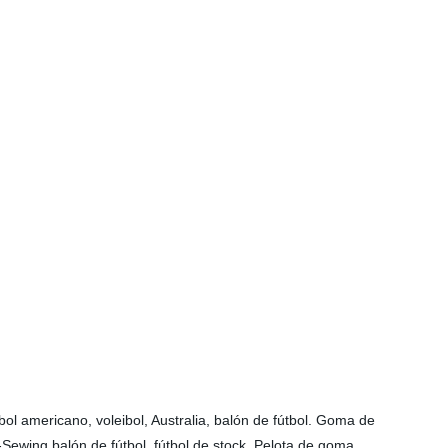
tbol americano, voleibol, Australia, balón de fútbol. Goma de
-Sewing balón de fútbol, fútbol de stock. Pelota de goma,