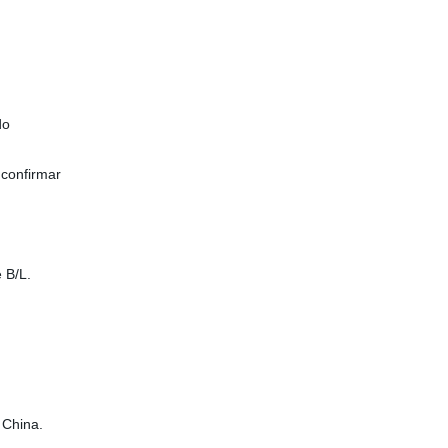
do
 confirmar
de B/L.
, China.