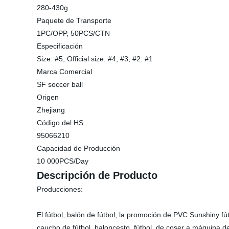
280-430g
Paquete de Transporte
1PC/OPP, 50PCS/CTN
Especificación
Size: #5, Official size. #4, #3, #2. #1
Marca Comercial
SF soccer ball
Origen
Zhejiang
Código del HS
95066210
Capacidad de Producción
10 000PCS/Day
Descripción de Producto
Producciones:
El fútbol, balón de fútbol, la promoción de PVC Sunshiny fút
caucho de fútbol, baloncesto, fútbol, de coser a máquina d