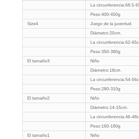
La circunferencia:68.5-
Peso:400-450g
Size4
Juego de la juventud.
Diámetro:20cm.
La circunferencia:62-65
Peso:350-380g
El tamaño3
Niño
Diámetro:18cm.
La circunferencia:54-56
Peso:280-310g
El tamaño2
Niño
Diámetro:14-15cm.
La circunferencia:46-48
Peso:160-180g
El tamaño1
Niño