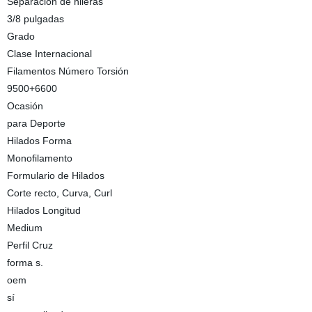
Separación de hileras
3/8 pulgadas
Grado
Clase Internacional
Filamentos Número Torsión
9500+6600
Ocasión
para Deporte
Hilados Forma
Monofilamento
Formulario de Hilados
Corte recto, Curva, Curl
Hilados Longitud
Medium
Perfil Cruz
forma s.
oem
sí