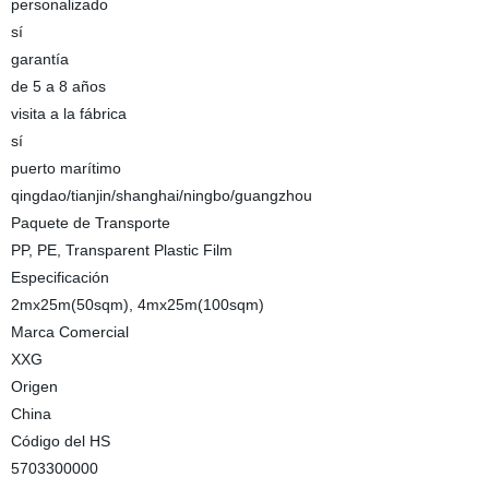
personalizado
sí
garantía
de 5 a 8 años
visita a la fábrica
sí
puerto marítimo
qingdao/tianjin/shanghai/ningbo/guangzhou
Paquete de Transporte
PP, PE, Transparent Plastic Film
Especificación
2mx25m(50sqm), 4mx25m(100sqm)
Marca Comercial
XXG
Origen
China
Código del HS
5703300000