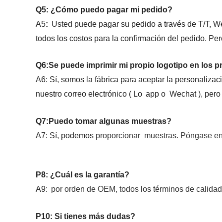
Q
5
: ¿Cómo puedo pagar mi pedido?
A
5
:
Usted puede pagar su pedido a través de T/T, W
todos los costos para la confirmación del pedido. Pe
Q
6
:Se puede imprimir mi propio logotipo en los 
A
6
: Sí, somos la fábrica para aceptar la personaliza
nuestro correo electrónico ( Lo
app o
Wechat
), pero
Q
7
:Puedo tomar algunas muestras?
A
7
: Sí
, podemos
proporcionar
muestras. Póngase en c
P8
: ¿Cuál es la garantía?
A
9
:
por orden de OEM, todos los términos de calidad 
P
10
: Si tienes más dudas?