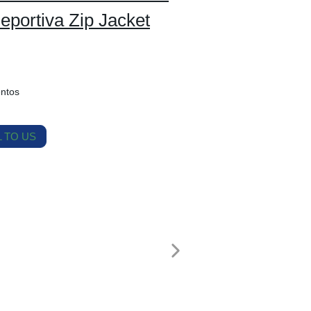
eportiva Zip Jacket
entos
 TO US