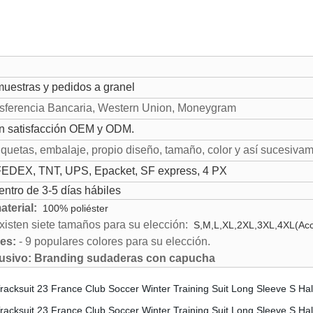
muestras y pedidos a granel
nsferencia Bancaria, Western Union, Moneygram
n satisfacción OEM y ODM.
tiquetas, embalaje, propio diseño, tamaño, color y así sucesiva
EDEX, TNT, UPS, Epacket, SF express, 4 PX
entro de 3-5 días hábiles
terial:
100% poliéster
xisten siete tamaños para su elección:
S,M,L,XL,2XL,3XL,4XL
(Ac
res:
- 9 populares colores para su elección.
lusivo: Branding sudaderas con capucha