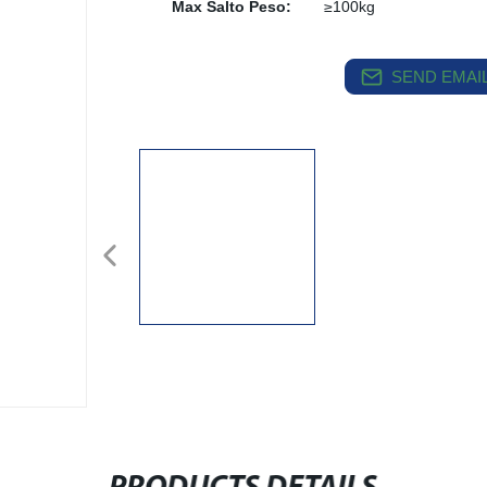
Max Salto Peso:
≥100kg
SEND EMAIL