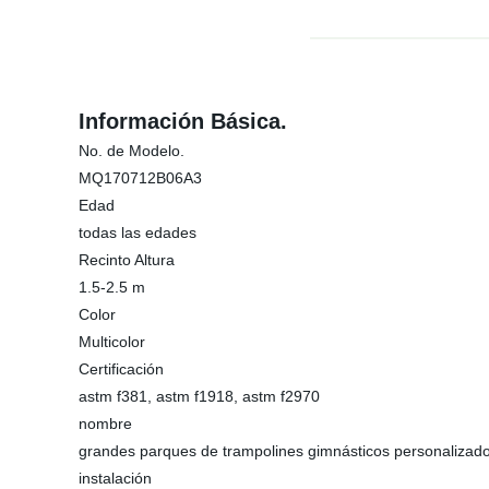
Información Básica.
No. de Modelo.
MQ170712B06A3
Edad
todas las edades
Recinto Altura
1.5-2.5 m
Color
Multicolor
Certificación
astm f381, astm f1918, astm f2970
nombre
grandes parques de trampolines gimnásticos personalizad
instalación