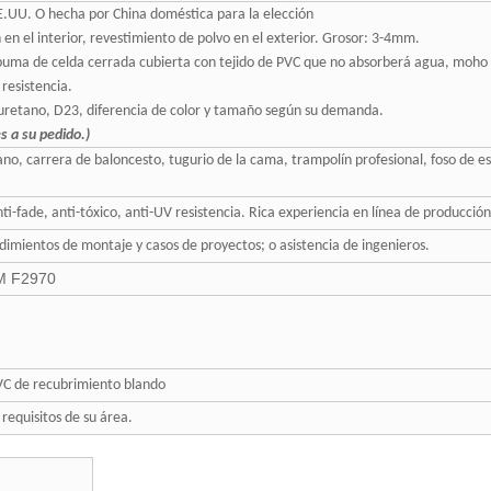
E.UU. O hecha por China doméstica para la elección
en el interior, revestimiento de polvo en el exterior. Grosor: 3-4mm.
spuma de celda cerrada cubierta con tejido de PVC que no absorberá agua, moh
 resistencia.
uretano, D23, diferencia de color y tamaño según su demanda.
s a su pedido.)
ano, carrera de baloncesto, tugurio de la cama, trampolín profesional, foso de es
ti-fade, anti-tóxico, anti-UV resistencia. Rica experiencia en línea de producció
dimientos de montaje y casos de proyectos; o asistencia de ingenieros.
M F2970
VC de recubrimiento blando
 requisitos de su área.