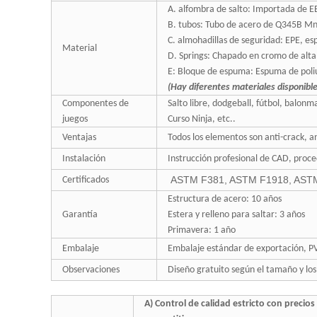
A. alfombra de salto: Importada de E
B. tubos: Tubo de acero de Q345B Mn 
C. almohadillas de seguridad: EPE, e
Material
D. Springs: Chapado en cromo de alta
E: Bloque de espuma: Espuma de poli
(Hay diferentes materiales disponible
Componentes de
Salto libre, dodgeball, fútbol, balonm
juegos
Curso Ninja, etc..
Ventajas
Todos los elementos son anti-crack, an
Instalación
Instrucción profesional de CAD, proce
ASTM F381, ASTM F1918, AST
Certificados
Estructura de acero: 10 años
Garantía
Estera y relleno para saltar: 3 años
Primavera: 1 año
Embalaje
Embalaje estándar de exportación, P
Observaciones
Diseño gratuito según el tamaño y los
A) Control de calidad estricto con precios