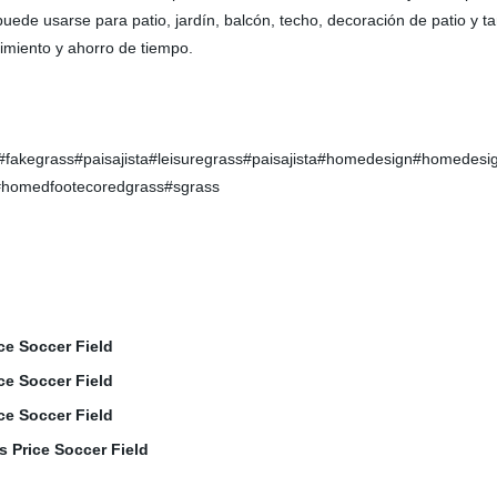
e usarse para patio, jardín, balcón, techo, decoración de patio y ta
enimiento y ahorro de tiempo.
s#fakegrass#paisajista#leisuregrass#paisajista#homedesign#homede
homedfootecoredgrass#sgrass