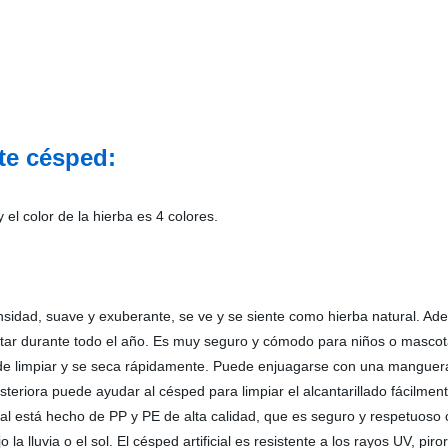
te césped:
 el color de la hierba es 4 colores.
dad, suave y exuberante, se ve y se siente como hierba natural. Adecu
tar durante todo el año. Es muy seguro y cómodo para niños o mascotas
 de limpiar y se seca rápidamente. Puede enjuagarse con una manguera
osteriora puede ayudar al césped para limpiar el alcantarillado fácilme
l está hecho de PP y PE de alta calidad, que es seguro y respetuoso 
luvia o el sol. El césped artificial es resistente a los rayos UV, piror