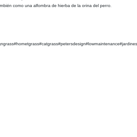
mbién como una alfombra de hierba de la orina del perro.
signgrass#hometgrass#catgrass#petersdesign#lowmaintenance#jardin