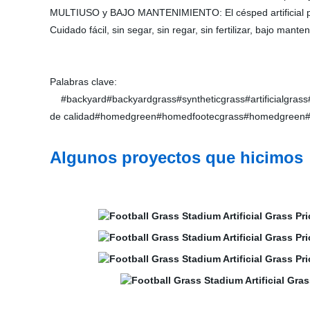
MULTIUSO y BAJO MANTENIMIENTO: El césped artificial pued
Cuidado fácil, sin segar, sin regar, sin fertilizar, bajo mant
Palabras clave:
#backyard#backyardgrass#syntheticgrass#artificialgras
de calidad#homedgreen#homedfootecgrass#homedgreen#
Algunos proyectos que hicimos