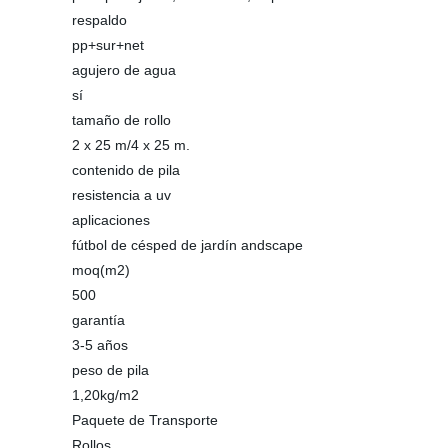
respaldo
pp+sur+net
agujero de agua
sí
tamaño de rollo
2 x 25 m/4 x 25 m.
contenido de pila
resistencia a uv
aplicaciones
fútbol de césped de jardín andscape
moq(m2)
500
garantía
3-5 años
peso de pila
1,20kg/m2
Paquete de Transporte
Rollos