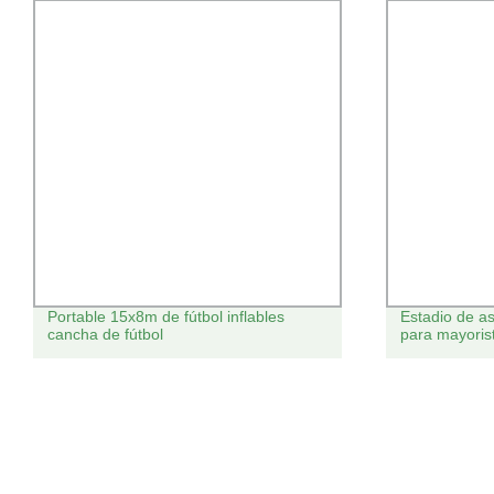
Estadio de asientos con alta calidad
Precio de fáb
para mayoristas
25mm/30mm
Landscape Art
Turf sintéti
hierba de fút