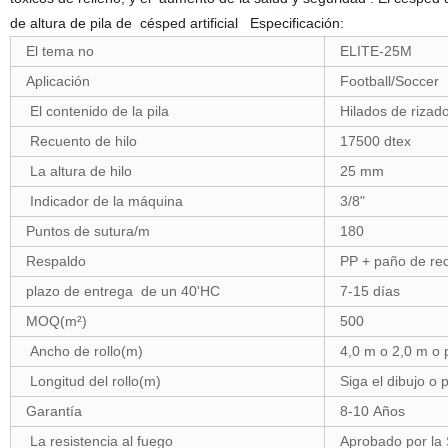
de altura de pila de césped artificial Especificación:
El tema no
ELITE-25M
Aplicación
Football/Soccer
El contenido de la pila
Hilados de rizad
Recuento de hilo
17500 dtex
La altura de hilo
25 mm
Indicador de la máquina
3/8"
Puntos de sutura/m
180
Respaldo
PP + paño de re
plazo de entrega de un 40'HC
7-15 días
MOQ(m²)
500
Ancho de rollo(m)
4,0 m o 2,0 m o 
Longitud del rollo(m)
Siga el dibujo o 
Garantía
8-10 Años
La resistencia al fuego
Aprobado por la