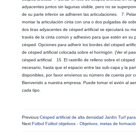
adyacentes juntos sin lagunas visible, pero no se superpone
de su parte inferior se adhieren las articulaciones. 7. Pelar
montar la articulación cinta con una o dos pulgadas de sob
dos tiras adyacentes de césped artificial se ejecutará su m
través de la cinta común y adhesivo para que estén en su p
césped. Opciones para adherir los bordes del césped artifici
de césped artificial colocada sobre el hormigón. (Ver el pa
césped artificial. 15. El rastrillo de relleno sobre el céspe
necesario, hasta que el espacio entre las sub-capa y la par
disponibles, por favor envíenos su número de cuenta por c
Bienvenido a nuestra empresa. Puede tomar el avión al a
cada tipo.
Previous:
Césped artificial de alta densidad Jardín Turf par
Next:
Fútbol Fútbol objetivos - Objetivos, metas de formaci