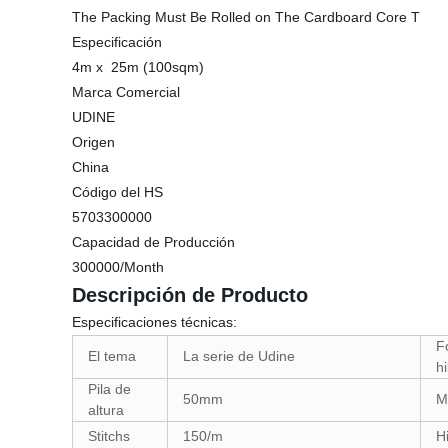
The Packing Must Be Rolled on The Cardboard Core T
Especificación
4m x 25m (100sqm)
Marca Comercial
UDINE
Origen
China
Código del HS
5703300000
Capacidad de Producción
300000/Month
Descripción de Producto
Especificaciones técnicas:
F
El tema
La serie de Udine
hi
Pila de
50mm
M
altura
Stitchs
150/m
Hi