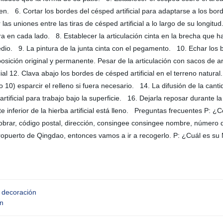
n. 6. Cortar los bordes del césped artificial para adaptarse a los bord
 las uniones entre las tiras de césped artificial a lo largo de su longit
ra en cada lado. 8. Establecer la articulación cinta en la brecha que h
edio. 9. La pintura de la junta cinta con el pegamento. 10. Echar los 
osición original y permanente. Pesar de la articulación con sacos de a
al 12. Clava abajo los bordes de césped artificial en el terreno natural
so 10) esparcir el relleno si fuera necesario. 14. La difusión de la c
d artificial para trabajo bajo la superficie. 16. Dejarla reposar durant
te inferior de la hierba artificial está lleno. Preguntas frecuentes P
obrar, código postal, dirección, consingee consingee nombre, número 
eropuerto de Qingdao, entonces vamos a ir a recogerlo. P: ¿Cuál es
a decoración
ón