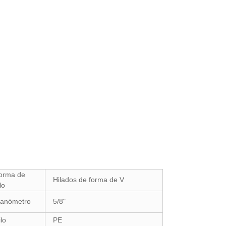
orma de
Hilados de forma de V
lo
anómetro
5/8"
lo
PE