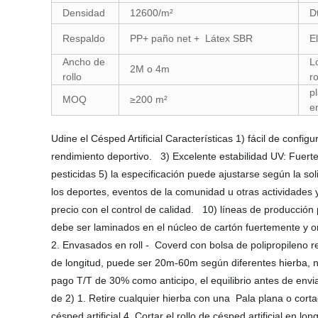
Densidad
12600/m²
D
Respaldo
PP+ paño net + Látex SBR
E
Ancho de
L
2M o 4m
rollo
ro
p
MOQ
≥200 m²
e
Udine el Césped Artificial Características 1) fácil de config
rendimiento deportivo. 3) Excelente estabilidad UV: Fuert
pesticidas 5) la especificación puede ajustarse según la s
los deportes, eventos de la comunidad u otras actividades y
precio con el control de calidad. 10) líneas de producción
debe ser laminados en el núcleo de cartón fuertemente y
2. Envasados en roll - Coverd con bolsa de polipropileno re
de longitud, puede ser 20m-60m según diferentes hierba,
pago T/T de 30% como anticipo, el equilibrio antes de envia
de 2) 1. Retire cualquier hierba con una Pala plana o co
césped artificial 4. Cortar el rollo de césped artificial en