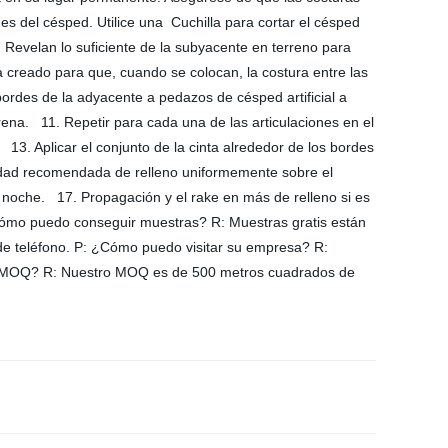
es del césped. Utilice una Cuchilla para cortar el césped
ud. Revelan lo suficiente de la subyacente en terreno para
a creado para que, cuando se colocan, la costura entre las
bordes de la adyacente a pedazos de césped artificial a
rena. 11. Repetir para cada una de las articulaciones en el
. 13. Aplicar el conjunto de la cinta alrededor de los bordes
antidad recomendada de relleno uniformemente sobre el
e la noche. 17. Propagación y el rake en más de relleno si es
: ¿Cómo puedo conseguir muestras? R: Muestras gratis están
de teléfono. P: ¿Cómo puedo visitar su empresa? R:
 su MOQ? R: Nuestro MOQ es de 500 metros cuadrados de