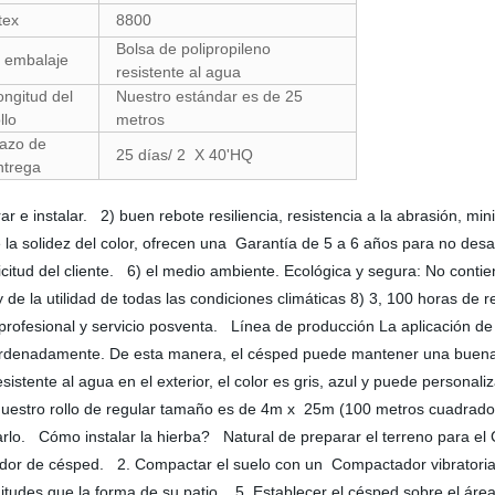
tex
8800
Bolsa de polipropileno
l embalaje
resistente al agua
ongitud del
Nuestro estándar es de 25
llo
metros
lazo de
25 días/ 2 X 40'HQ
ntrega
urar e instalar. 2) buen rebote resiliencia, resistencia a la abrasión, mi
e la solidez del color, ofrecen una Garantía de 5 a 6 años para no de
olicitud del cliente. 6) el medio ambiente. Ecológica y segura: No con
 de la utilidad de todas las condiciones climáticas 8) 3, 100 horas de
 profesional y servicio posventa. Línea de producción La aplicación de
 ordenadamente. De esta manera, el césped puede mantener una buena
sistente al agua en el exterior, el color es gris, azul y puede person
 nuestro rollo de regular tamaño es de 4m x 25m (100 metros cuadrad
rlo. Cómo instalar la hierba? Natural de preparar el terreno para el Cés
rtador de césped. 2. Compactar el suelo con un Compactador vibratori
 longitudes que la forma de su patio. 5. Establecer el césped sobre el 