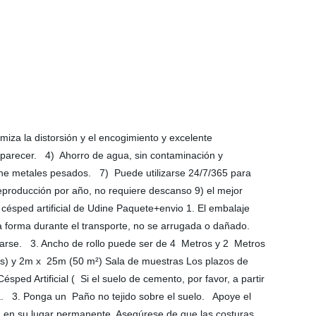
nimiza la distorsión y el encogimiento y excelente
saparecer. 4) Ahorro de agua, sin contaminación y
tiene metales pesados. 7) Puede utilizarse 24/7/365 para
 reproducción por año, no requiere descanso 9) el mejor
 césped artificial de Udine Paquete+envio 1. El embalaje
 forma durante el transporte, no se arrugada o dañado.
alizarse. 3. Ancho de rollo puede ser de 4 Metros y 2 Metros
os) y 2m x 25m (50 m²) Sala de muestras Los plazos de
ped Artificial ( Si el suelo de cemento, por favor, a partir
a. 3. Ponga un Paño no tejido sobre el suelo. Apoye el
área en su lugar permanente. Asegúrese de que las costuras