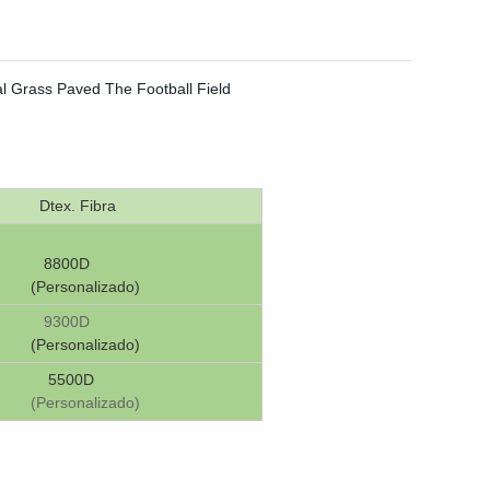
Dtex. Fibra
8800D
(Personalizado)
9300D
(Personalizado)
5500D
(Personalizado)