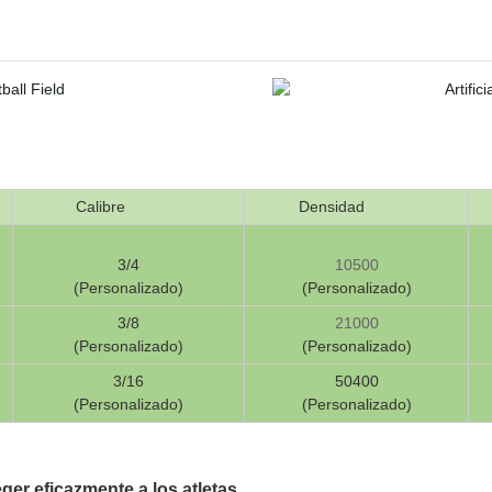
Calibre
Densidad
3/4
10500
(Personalizado)
(Personalizado)
3/8
21000
(Personalizado)
(Personalizado)
3/16
50400
(Personalizado)
(Personalizado)
ger eficazmente a los atletas