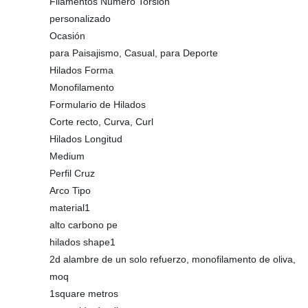
Filamentos Número Torsión
personalizado
Ocasión
para Paisajismo, Casual, para Deporte
Hilados Forma
Monofilamento
Formulario de Hilados
Corte recto, Curva, Curl
Hilados Longitud
Medium
Perfil Cruz
Arco Tipo
material1
alto carbono pe
hilados shape1
2d alambre de un solo refuerzo, monofilamento de oliva,
moq
1square metros