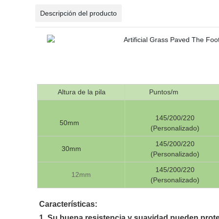
Descripción del producto
Altura de la pila
Puntos/m
145/200/220
50mm
(Personalizado)
145/200/220
30mm
(Personalizado)
145/200/220
12mm
(Personalizado)
Características:
1. Su buena resistencia y suavidad pueden prote