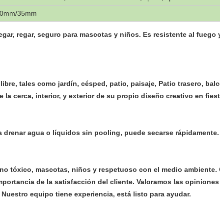
30mm/35mm
ar, regar, seguro para mascotas y niños. Es resistente al fuego y a
ibre, tales como jardín, césped, patio, paisaje, Patio trasero, balcó
a cerca, interior, y exterior de su propio diseño creativo en fie
 a drenar agua o líquidos sin pooling, puede secarse rápidamente.
 no tóxico, mascotas, niños y respetuoso con el medio ambiente.
portancia de la satisfacción del cliente. Valoramos las opiniones
uestro equipo tiene experiencia, está listo para ayudar.