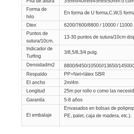
Pila de altura
35mm/40mm/45mm/50mm o como lo
Forma de
En forma de U forma,C,W,S form
hilo
Dtex
6200/7600/
8800 / 10000 / 11000
Puntos de
13-30 puntos de sutura
/10cm dis
sutura/10cm.
Indicador de
3/8
,5/8,3/4 pulg.
Turfing
Densidad/m2
8800/9450/10500/
/13650/14500
Respaldo
PP+Net+látex SBR
El ancho
2m/4m
Longitud
25m por rollo o como las necesid
Garantía
5-8 años
Envasados en bolsas de poliprop
El embalaje
PE, palet, caja de madera, etc.).