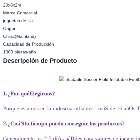
20x8x2m
Marca Comercial
juguetes de lila
Origen
China(Mainland)
Capacidad de Producción
1000 piezas/año
Descripción de Producto
1.¿Por quéElegirnos?
Porque estamos en la industria inflables
máS de 16 añOs.Tod
2.¿CuáNto tiempo puedo conseguir los productos?
Generalmente, es 2-5 díAs háBiles para valores de juegos in