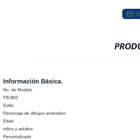
S
PRODU
Información Básica.
No. de Modelo.
FB-B02
Estilo
Personaje de dibujos animados
Edad
niños y adultos
Personalizado