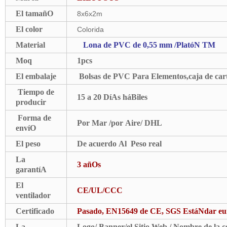
El tamañO
8x6x2m
El color
Colorida
Material
Lona de PVC de 0,55 mm /PlatóN TM
Moq
1pcs
El embalaje
Bolsas de PVC Para Elementos,caja de car
Tiempo de
15 a 20 DíAs háBiles
producir
Forma de
Por Mar /por Aire/ DHL
envíO
El peso
De acuerdo Al Peso real
La
3 añOs
garantíA
El
CE/UL/CCC
ventilador
Certificado
Pasado, EN15649 de CE, SGS EstáNdar eu
La
Logo/ Banner/el Sitio Web / Nombre de la 