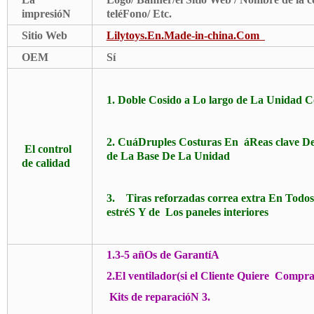
impresióN
teléFono/ Etc.
Sitio Web
Lilytoys.En.Made-in-china.Com
OEM
Sí
1.
Doble Cosido a Lo largo de La Unidad C
2.
CuáDruples Costuras En áReas clave D
El control
de La Base De La Unidad
de calidad
3.
Tiras reforzadas correa extra En Todo
estréS Y de Los paneles interiores
1.3-5 añOs de GarantíA
2.El ventilador(si el Cliente Quiere Compra
Kits de reparacióN 3.