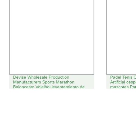
Devise Wholesale Production
Padel Tenis 
Manufacturers Sports Marathon
Artificial césp
Baloncesto Voleibol levantamiento de
mascotas Para
pesas Karate Judo Custom Paris
Juegos Olímpicos Medalla de Metal