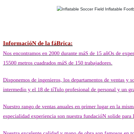
InformacióN de la fáBrica:
Nos encontramos en 2000 durante máS de 15 añOs de experie
15500 metros cuadrados máS de 150 trabajadores.
Disponemos de ingenieros, los departamentos de ventas y sop
intermedio y el 18 de tíTulo profesional de personal y un gr
Nuestro rango de ventas anuales en primer lugar en la mism
especialidad experiencia son nuestra fundacióN solide para l
Nuestra excelente calidad y mano de obra son famosos en t