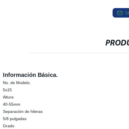
S
PRODU
Información Básica.
No. de Modelo.
5s15
Altura
40-55mm
Separación de hileras
5/8 pulgadas
Grado