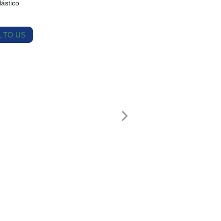
lástico
 TO US