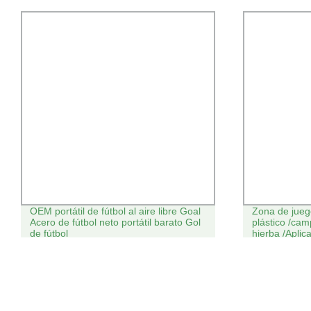
OEM portátil de fútbol al aire libre Goal
Zona de juego
Acero de fútbol neto portátil barato Gol
plástico /ca
de fútbol
hierba /Aplic
de marcado d
caliente