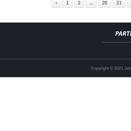
‹
1
2
...
20
21
PART
Copyright © 2021 Jia